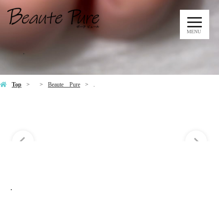
MENU
.
Top
Beaute Pure
.
.