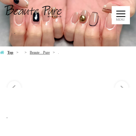
MENU
.
Top
Beaute Pure
.
.