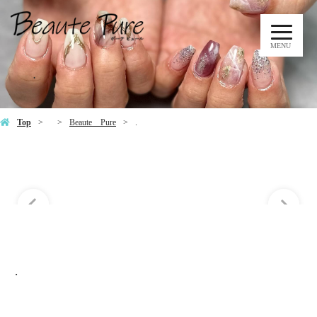
MENU
.
Top
Beaute Pure
.
.