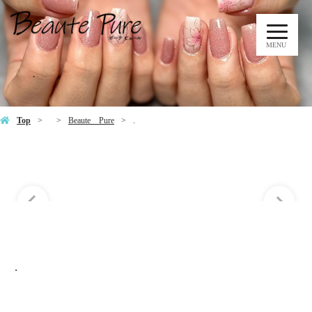
MENU
.
Top
Beaute Pure
.
.