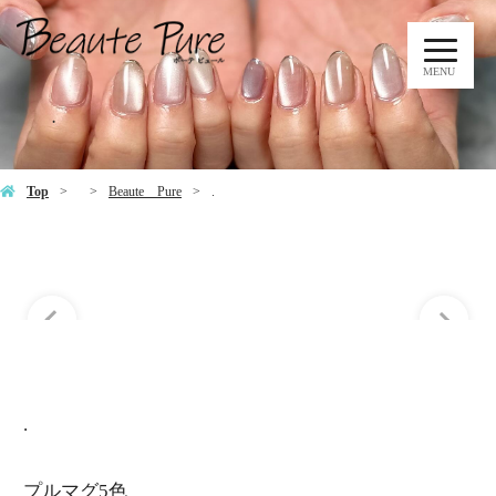
MENU
.
Top
Beaute Pure
.
.
プルマグ5色