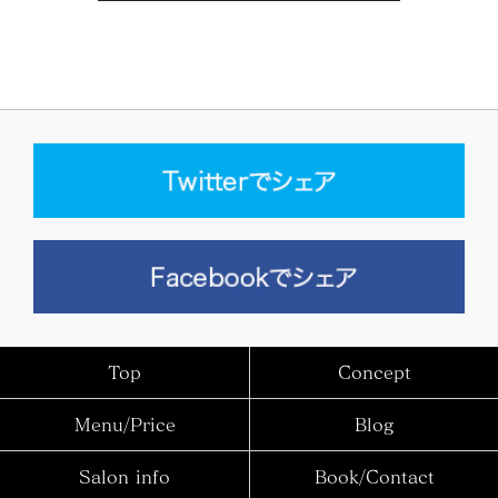
Top
Concept
Menu/Price
Blog
Salon info
Book/Contact