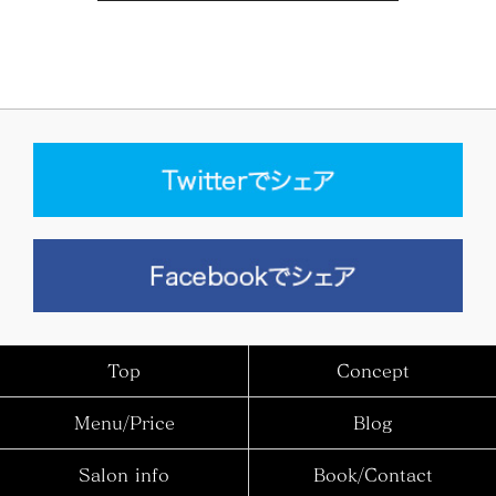
Top
Concept
Menu/Price
Blog
Salon info
Book/Contact