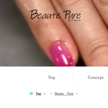
.
Top
Concept
Top
Beaute Pure
.