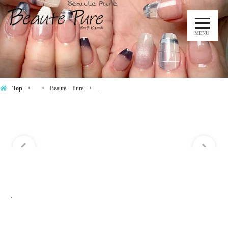
MENU
.
Top
Beaute Pure
.
.