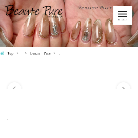
MENU
.
Top
Beaute Pure
.
.