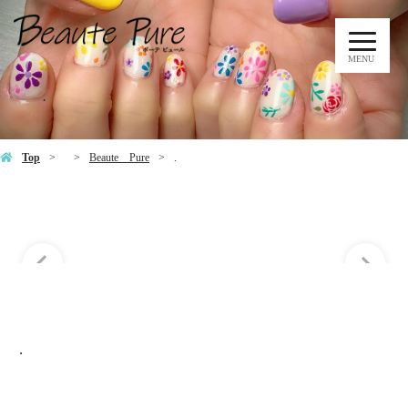
MENU
.
Top
Beaute Pure
.
.