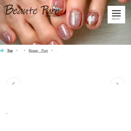
MENU
.
Top
Beaute Pure
.
.