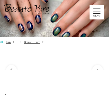
MENU
.
Top
Beaute Pure
.
.