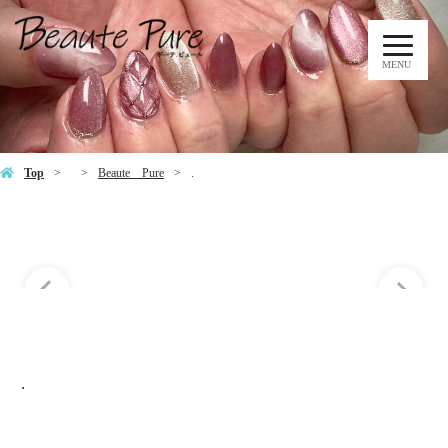
MENU
.
Top
Beaute Pure
.
.