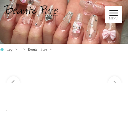
MENU
.
Top
Beaute Pure
.
.